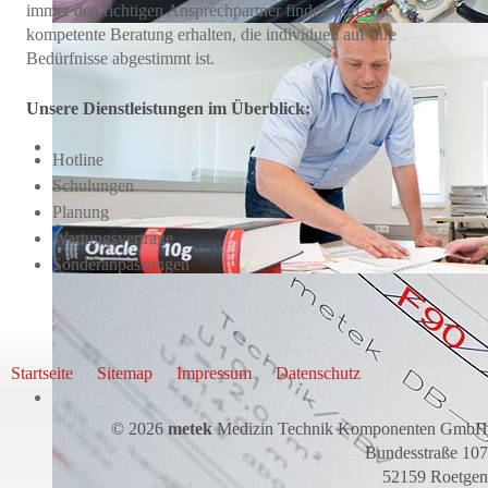
immer den richtigen Ansprechpartner finden und eine
kompetente Beratung erhalten, die individuell auf Ihre
Bedürfnisse abgestimmt ist.
Unsere Dienstleistungen im Überblick:
Hotline
Schulungen
Planung
Wartungsverträge
Sonderanpassungen
Startseite
Sitemap
Impressum
Datenschutz
© 2026
metek
Medizin Technik Komponenten GmbH
Bundesstraße 107
52159 Roetgen